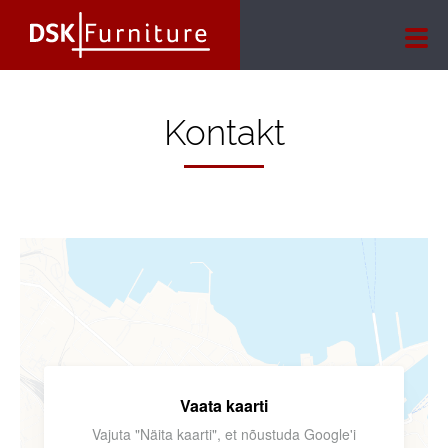
Kontakt
Vaata kaarti
Vajuta "Näita kaarti", et nõustuda Google'i