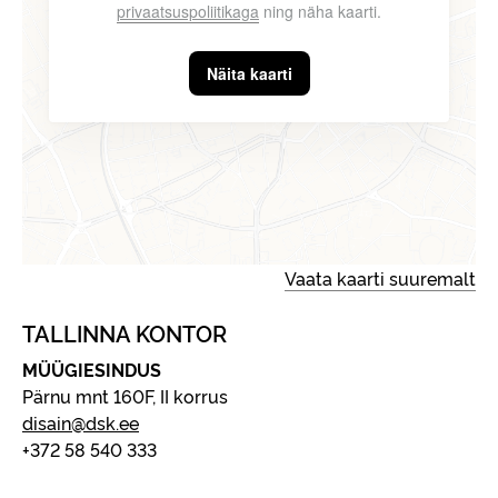
privaatsuspoliitikaga
ning näha kaarti.
Näita kaarti
Vaata kaarti suuremalt
TALLINNA KONTOR
MÜÜGIESINDUS
Pärnu mnt 160F, II korrus
disain@dsk.ee
+372 58 540 333