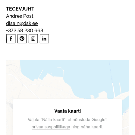
TEGEVJUHT
Andres Post
disain@dsk.ee
+372 58 230 663
Vaata kaarti
Vajuta "Näita kaarti", et nõustuda Google'i
privaatsuspoliitikaga
ning näha kaarti.