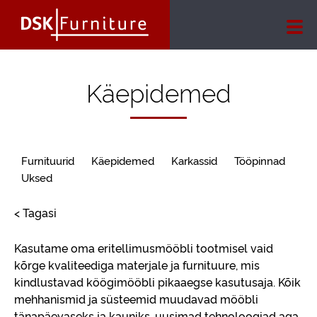
Käepidemed
Furnituurid
Käepidemed
Karkassid
Tööpinnad
Uksed
< Tagasi
Kasutame oma eritellimusmööbli tootmisel vaid
kõrge kvaliteediga materjale ja furnituure, mis
kindlustavad köögimööbli pikaaegse kasutusaja. Kõik
mehhanismid ja süsteemid muudavad mööbli
tänapäevaseks ja kauniks, uusimad tehnoloogiad aga