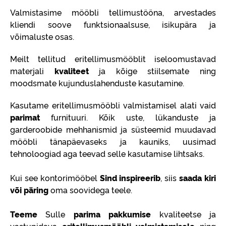
Valmistasime mööbli tellimustööna, arvestades
kliendi soove funktsionaalsuse, isikupära ja
võimaluste osas.
Meilt tellitud eritellimusmööblit iseloomustavad
materjali
kvaliteet
ja kõige stiilsemate ning
moodsmate kujunduslahenduste kasutamine.
Kasutame eritellimusmööbli valmistamisel alati vaid
parimat
furnituuri. Kõik uste, lükanduste ja
garderoobide mehhanismid ja süsteemid muudavad
mööbli tänapäevaseks ja kauniks, uusimad
tehnoloogiad aga teevad selle kasutamise lihtsaks.
Kui see kontorimööbel
Sind inspireerib
, siis
saada kiri
või päring
oma soovidega teele.
Teeme
Sulle
parima pakkumise
kvaliteetse ja