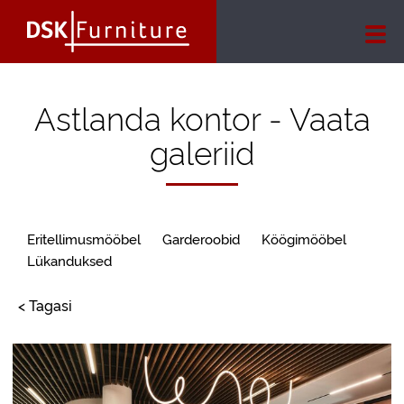
Astlanda kontor - Vaata
galeriid
Eritellimusmööbel
Garderoobid
Köögimööbel
Lükanduksed
< Tagasi