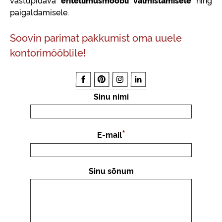
vastupidava
eritellimusmööbli valmistamisele
ning
paigaldamisele.
Soovin parimat pakkumist oma uuele
kontorimööblile!
Sinu nimi
E-mail
Sinu sõnum