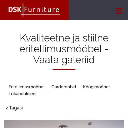
Kvaliteetne ja stiilne
eritellimusmööbel -
Vaata galeriid
Eritellimusmööbel
Garderoobid
Köögimööbel
Lükanduksed
< Tagasi