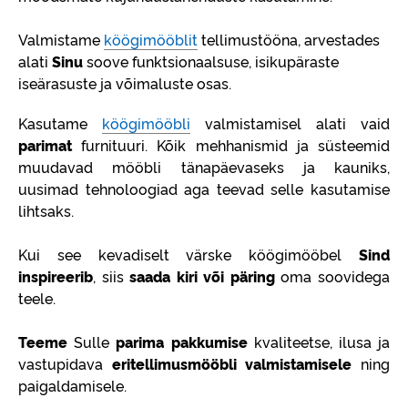
Valmistame
köögimööblit
tellimustööna, arvestades
alati
Sinu
soove funktsionaalsuse, isikupäraste
iseärasuste ja võimaluste osas.
Kasutame
köögimööbli
valmistamisel alati vaid
parimat
furnituuri. Kõik mehhanismid ja süsteemid
muudavad mööbli tänapäevaseks ja kauniks,
uusimad tehnoloogiad aga teevad selle kasutamise
lihtsaks.
Kui see kevadiselt värske köögimööbel
Sind
inspireerib
, siis
saada kiri või päring
oma soovidega
teele.
Teeme
Sulle
parima pakkumise
kvaliteetse, ilusa ja
vastupidava
eritellimusmööbli valmistamisele
ning
paigaldamisele.