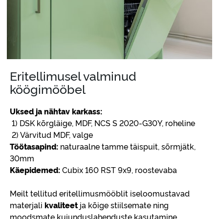
Eritellimusel valminud
köögimööbel
Uksed ja nähtav karkass:
1) DSK kõrgläige, MDF, NCS S 2020-G30Y, roheline
2) Värvitud MDF, valge
Töötasapind:
naturaalne tamme täispuit, sõrmjätk,
30mm
Käepidemed:
Cubix 160 RST 9x9, roostevaba
Meilt tellitud eritellimusmööblit iseloomustavad
materjali
kvaliteet
ja kõige stiilsemate ning
moodsmate kujunduslahenduste kasutamine.