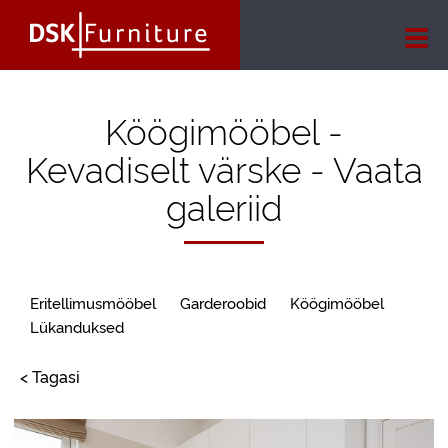
Köögimööbel -
Kevadiselt värske - Vaata
galeriid
Eritellimusmööbel
Garderoobid
Köögimööbel
Lükanduksed
< Tagasi