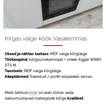
Kirgas valge köök Vasalemmas
Uksed ja nähtav karkass
: MDF valge kõrgläige
Töötasapind:
kõrgsurvelaminaat + vineer, Egger W980
STS M
Taustsein:
MDF valge kõrgläige
Käepidemed:
freesitud J-profiil esipaneeli servas
Meilt tellitud
köök
on alati stiilne, seda
iseloomustavad materjalide kõrge
kvaliteet
.