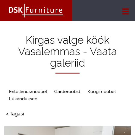
Kirgas valge köök
Vasalemmas - Vaata
galeriid
Eritellimusmööbel
Garderoobid
Köögimööbel
Lükanduksed
< Tagasi