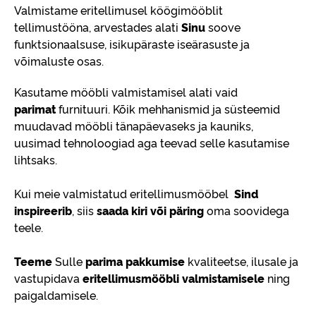
Valmistame eritellimusel köögimööblit
tellimustööna, arvestades alati
Sinu
soove
funktsionaalsuse, isikupäraste iseärasuste ja
võimaluste osas.
Kasutame mööbli valmistamisel alati vaid
parimat
furnituuri. Kõik mehhanismid ja süsteemid
muudavad mööbli tänapäevaseks ja kauniks,
uusimad tehnoloogiad aga teevad selle kasutamise
lihtsaks.
Kui meie valmistatud eritellimusmööbel
Sind
inspireerib
, siis
saada kiri või päring
oma soovidega
teele.
Teeme
Sulle
parima pakkumise
kvaliteetse, ilusale ja
vastupidava
eritellimusmööbli valmistamisele
ning
paigaldamisele.