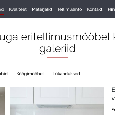
öd
Kvaliteet
Materjalid
Tellimusinfo
Kontakt
Hin
uga eritellimusmööbel 
galeriid
obid
Köögimööbel
Lükanduksed
E
v
E