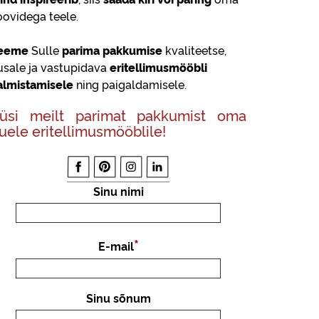
oovidega teele.
eeme
Sulle
parima pakkumise
kvaliteetse,
lusale ja vastupidava
eritellimusmööbli
almistamisele
ning paigaldamisele.
üsi meilt parimat pakkumist oma
uele eritellimusmööblile!
Sinu nimi
E-mail
Sinu sõnum