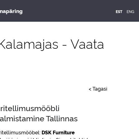
napäring
ENG
EST
Kalamajas - Vaata
< Tagasi
ritellimusmööbli
almistamine Tallinnas
ritellimusmööbel:
DSK Furniture