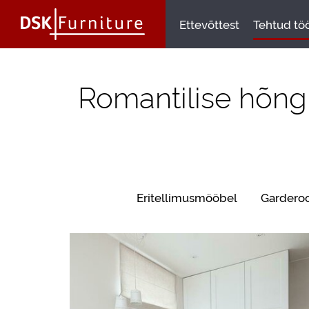
Ettevõttest
Tehtud tö
Romantilise hõng
Eritellimusmööbel
Gardero