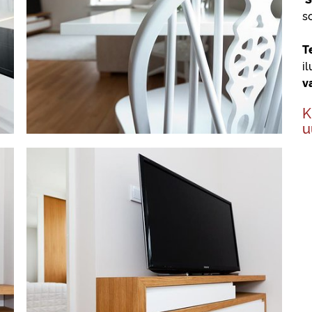
s
T
i
v
K
u