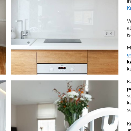
I
K
V
a
i
Me
e
k
k
K
p
s
k
s
K
S