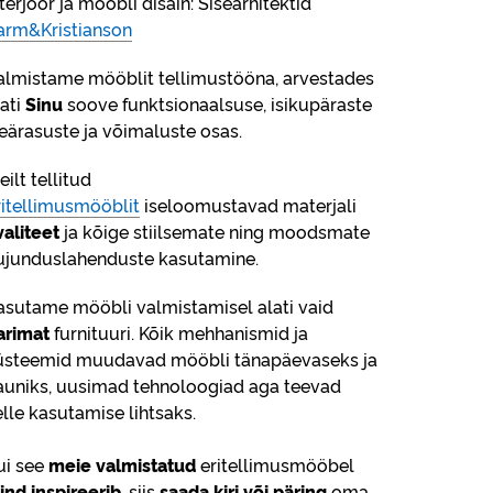
nterjöör ja mööbli disain: Sisearhitektid
arm&Kristianson
almistame mööblit tellimustööna, arvestades
lati
Sinu
soove funktsionaalsuse, isikupäraste
seärasuste ja võimaluste osas.
ilt tellitud
ritellimusmööblit
iseloomustavad materjali
valiteet
ja kõige stiilsemate ning moodsmate
ujunduslahenduste kasutamine.
asutame mööbli valmistamisel alati vaid
arimat
furnituuri. Kõik mehhanismid ja
üsteemid muudavad mööbli tänapäevaseks ja
auniks, uusimad tehnoloogiad aga teevad
elle kasutamise lihtsaks.
ui see
meie valmistatud
eritellimusmööbel
ind inspireerib
, siis
saada kiri või päring
oma