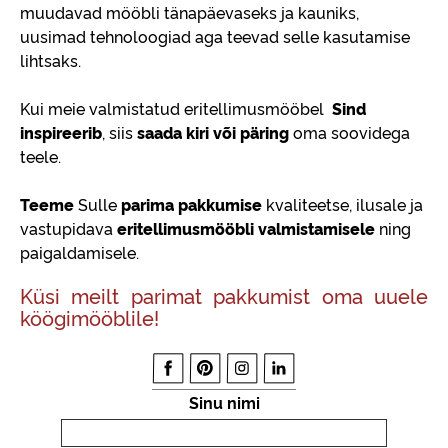
muudavad mööbli tänapäevaseks ja kauniks,
uusimad tehnoloogiad aga teevad selle kasutamise
lihtsaks.
Kui meie valmistatud eritellimusmööbel
Sind
inspireerib
, siis
saada kiri või päring
oma soovidega
teele.
Teeme
Sulle
parima pakkumise
kvaliteetse, ilusale ja
vastupidava
eritellimusmööbli valmistamisele
ning
paigaldamisele.
Küsi meilt parimat pakkumist oma uuele
köögimööblile!
Sinu nimi