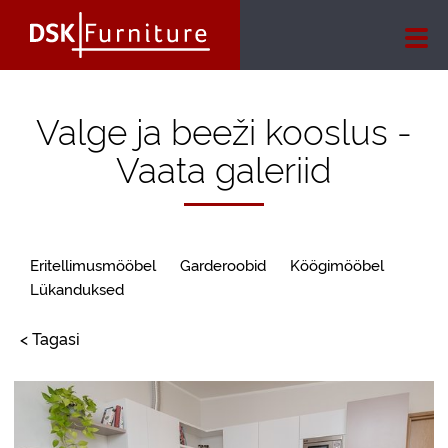
Valge ja beeži kooslus -
Vaata galeriid
Eritellimusmööbel
Garderoobid
Köögimööbel
Lükanduksed
< Tagasi