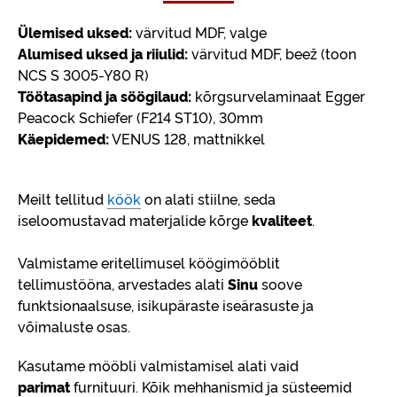
Ülemised uksed:
värvitud MDF, valge
Alumised uksed ja riiulid:
värvitud MDF, beež (toon
NCS S 3005-Y80 R)
Töötasapind ja söögilaud:
kõrgsurvelaminaat Egger
Peacock Schiefer (F214 ST10), 30mm
Käepidemed:
VENUS 128, mattnikkel
Meilt tellitud
köök
on alati stiilne, seda
iseloomustavad materjalide kõrge
kvaliteet
.
Valmistame eritellimusel köögimööblit
tellimustööna, arvestades alati
Sinu
soove
funktsionaalsuse, isikupäraste iseärasuste ja
võimaluste osas.
Kasutame mööbli valmistamisel alati vaid
parimat
furnituuri. Kõik mehhanismid ja süsteemid