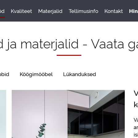
öd
Kvaliteet
Materjalid
Tellimusinfo
Kontakt
Hin
 ja materjalid - Vaata g
obid
Köögimööbel
Lükanduksed
V
k
V
a
i