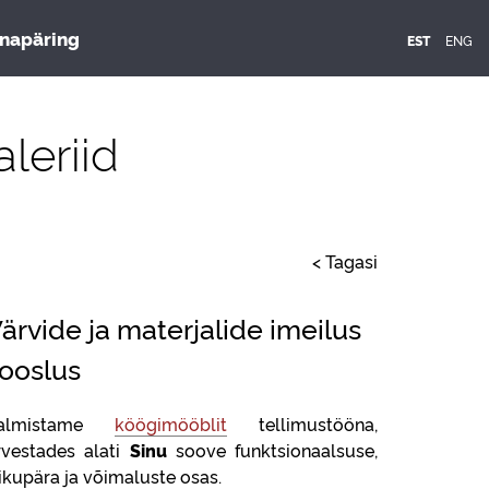
napäring
ENG
EST
aleriid
< Tagasi
ärvide ja materjalide imeilus
ooslus
almistame
köögimööblit
tellimustööna,
rvestades alati
Sinu
soove funktsionaalsuse,
sikupära ja võimaluste osas.