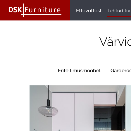
Ettevõttest
Tehtud tö
Värvid
Eritellimusmööbel
Gardero