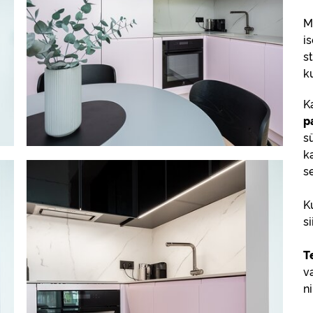
M
i
s
k
K
p
s
k
s
K
si
T
v
n