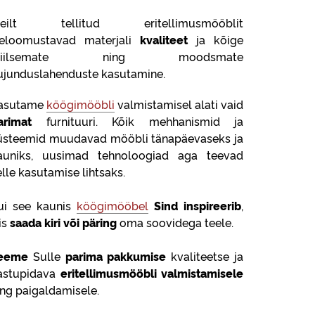
eilt tellitud eritellimusmööblit
seloomustavad materjali
kvaliteet
ja kõige
tiilsemate ning moodsmate
ujunduslahenduste kasutamine.
asutame
köögimööbli
valmistamisel alati vaid
arimat
furnituuri. Kõik mehhanismid ja
üsteemid muudavad mööbli tänapäevaseks ja
auniks, uusimad tehnoloogiad aga teevad
elle kasutamise lihtsaks.
ui see kaunis
köögimööbel
Sind inspireerib
,
is
saada kiri või päring
oma soovidega teele.
eeme
Sulle
parima pakkumise
kvaliteetse ja
astupidava
eritellimusmööbli valmistamisele
ing paigaldamisele.