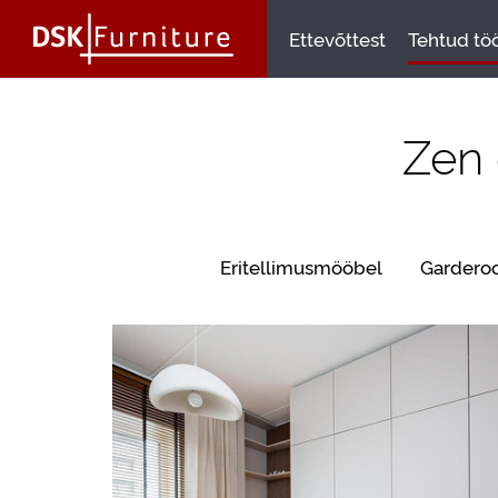
Ettevõttest
Tehtud tö
Zen 
Eritellimusmööbel
Gardero