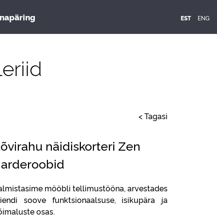
napäring
ENG
EST
eriid
< Tagasi
õvirahu näidiskorteri Zen
arderoobid
almistasime mööbli tellimustööna, arvestades
liendi soove funktsionaalsuse, isikupära ja
õimaluste osas.