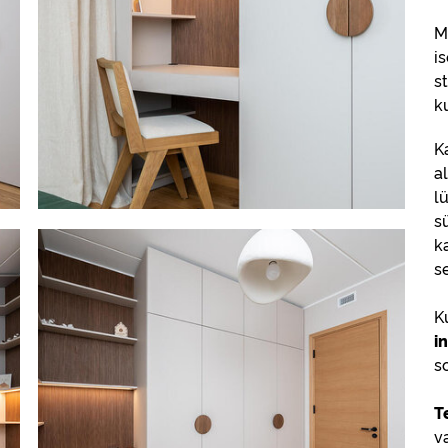
M
i
s
k
K
a
l
s
k
s
K
i
s
T
v