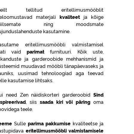
eilt tellitud eritellimusmööblit
seloomustavad materjali
kvaliteet
ja kõige
tiilsemate ning moodsmate
ujunduslahenduste kasutamine.
asutame eritellimusmööbli valmistamisel
lati vaid
parimat
furnituuri. Kõik uste,
ükanduste ja garderoobide mehhanismid ja
üsteemid muudavad mööbli tänapäevaseks ja
auniks, uusimad tehnoloogiad aga teevad
elle kasutamise lihtsaks.
ui need Zen näidiskorteri garderoobid
Sind
nspireerivad
, siis
saada kiri või päring
oma
oovidega teele.
eeme
Sulle
parima pakkumise
kvaliteetse ja
astupidava
eritellimusmööbli valmistamisele