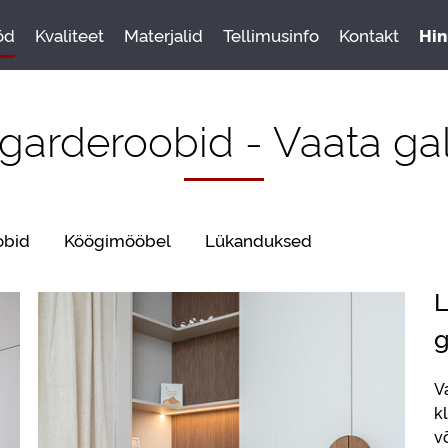
öd
Kvaliteet
Materjalid
Tellimusinfo
Kontakt
Hin
garderoobid - Vaata gal
obid
Köögimööbel
Lükanduksed
L
g
V
k
v