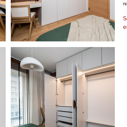
n
S
e